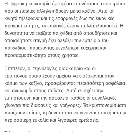
Η ψηφιακή καινοτομία έχει φέρει επανάσταση στον τρόπο
που οι παίκτες αλληλεπιδρούν με τα καζίνο. Από τα
κινητά τηλέφωνα και τις εφαρμογές έως τις εικονικές
πραγματικότητες, οι επιλογές έχουν πολλαπλασιαστεί. Η
δυνατότητα να παίζετε παιχνίδια από οπουδήποτε και
οποιαδήποτε στιγμή έχει αλλάξει την εμπειρία του
παιχνιδιού, παρέχοντας μεγαλύτερη ευχέρεια και
προσαρμοστικότητα στους χρήστες.
Επιπλέον, οι τεχνολογίες blockchain και οι
κρυπτονομίσματα έχουν αρχίσει να εισέρχονται στον
κόσμο των καζίνο, προσφέροντας περισσότερη ασφάλεια
και ανωνυμία στους παίκτες. Αυτό ενισχύει την
εμπιστοσύνη και την ασφάλεια, καθώς οι συναλλαγές
γίνονται πιο διαφανείς και γρήγορες. Τα κρυπτονομίσματα
παρέχουν επίσης τη δυνατότητα να γίνονται στοιχήματα με
περισσότερη ευκολία και λιγότερες χρεώσεις.