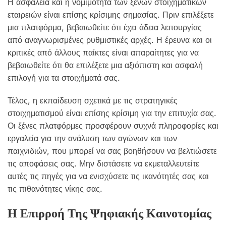
Η ασφάλεια και η νομιμότητα των ξένων στοιχηματικών
εταιρειών είναι επίσης κρίσιμης σημασίας. Πριν επιλέξετε
μια πλατφόρμα, βεβαιωθείτε ότι έχει άδεια λειτουργίας
από αναγνωρισμένες ρυθμιστικές αρχές. Η έρευνα και οι
κριτικές από άλλους παίκτες είναι απαραίτητες για να
βεβαιωθείτε ότι θα επιλέξετε μια αξιόπιστη και ασφαλή
επιλογή για τα στοιχήματά σας.
Τέλος, η εκπαίδευση σχετικά με τις στρατηγικές
στοιχηματισμού είναι επίσης κρίσιμη για την επιτυχία σας.
Οι ξένες πλατφόρμες προσφέρουν συχνά πληροφορίες και
εργαλεία για την ανάλυση των αγώνων και των
παιχνιδιών, που μπορεί να σας βοηθήσουν να βελτιώσετε
τις αποφάσεις σας. Μην διστάσετε να εκμεταλλευτείτε
αυτές τις πηγές για να ενισχύσετε τις ικανότητές σας και
τις πιθανότητες νίκης σας.
Η Επιρροή Της Ψηφιακής Καινοτομίας