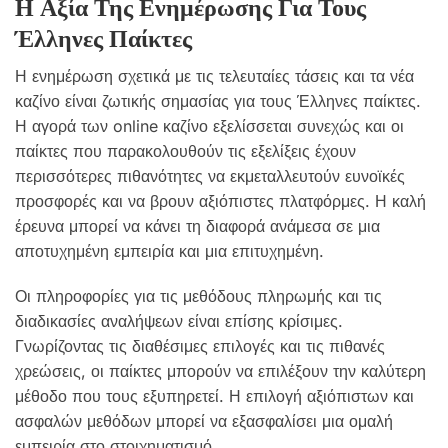
Η Αξία Της Ενημέρωσης Για Τους
Έλληνες Παίκτες
Η ενημέρωση σχετικά με τις τελευταίες τάσεις και τα νέα
καζίνο είναι ζωτικής σημασίας για τους Έλληνες παίκτες.
Η αγορά των online καζίνο εξελίσσεται συνεχώς και οι
παίκτες που παρακολουθούν τις εξελίξεις έχουν
περισσότερες πιθανότητες να εκμεταλλευτούν ευνοϊκές
προσφορές και να βρουν αξιόπιστες πλατφόρμες. Η καλή
έρευνα μπορεί να κάνει τη διαφορά ανάμεσα σε μια
αποτυχημένη εμπειρία και μια επιτυχημένη.
Οι πληροφορίες για τις μεθόδους πληρωμής και τις
διαδικασίες αναλήψεων είναι επίσης κρίσιμες.
Γνωρίζοντας τις διαθέσιμες επιλογές και τις πιθανές
χρεώσεις, οι παίκτες μπορούν να επιλέξουν την καλύτερη
μέθοδο που τους εξυπηρετεί. Η επιλογή αξιόπιστων και
ασφαλών μεθόδων μπορεί να εξασφαλίσει μια ομαλή
εμπειρία στο στοιχηματισμό.