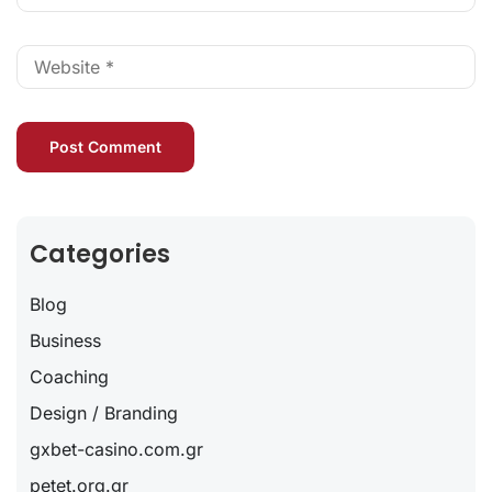
Categories
Blog
Business
Coaching
Design / Branding
gxbet-casino.com.gr
petet.org.gr