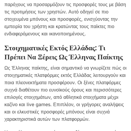
παρόχους να προσαρμόζουν τις προσφορές τους με βάση
τις προτιμήσεις των χρηστών. Αυτό οδηγεί σε πιο
στοχευμένα μπόνους και προσφορές, ενισχύοντας την
εμπειρία του χρήστη και κρατώντας τους παίκτες πιο
ενδιαφερόμενους και ικανοποιημένους.
Στοιχηματικές Εκτός Ελλάδας: Τι
Πρέπει Να Ξέρεις Ως Έλληνας Παίκτης
Ως Έλληνας παίκτης, είναι σημαντικό να γνωρίζετε πώς οι
στοιχηματικές πλατφόρμες εκτός Ελλάδας λειτουργούν και
ποια πλεονεκτήματα προσφέρουν. Οι ξένες πλατφόρμες
συχνά διαθέτουν πιο ευνοϊκούς όρους και περισσότερες
επιλογές στοιχημάτων, από αθλητικά στοιχήματα μέχρι
καζίνο και live games. Επιπλέον, οι γρήγορες αναλήψεις
και οι ελκυστικές προσφορές μπόνους είναι συχνά
χαρακτηριστικά αυτών των πλατφορμών.