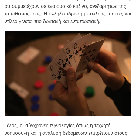
ότι συμμετέχουν σε ένα φυσικό καζίνο, ανεξαρτήτως της
τοποθεσίας τους. Η αλληλεπίδραση με άλλους παίκτες και
ντίλερ γίνεται πιο ζωντανή και εντυπωσιακή.
Τέλος, οι σύγχρονες τεχνολογίες όπως η τεχνητή
νοημοσύνη και η ανάλυση δεδομένων επιτρέπουν στους