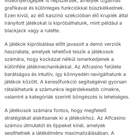
videónyerőgépek is népszerűek, amelyek izgalmas
grafikával és különleges funkciókkal büszkélkednek.
Ezen kívül, az élő kaszinó szekcióban élő krupiék által
irányított játékokat is kipróbálhatunk, mint például a
blackjack vagy a rulette.
A játékok kipróbálása előtt javasolt a demó verziók
használata, amelyek lehetővé teszik a játékosok
számára, hogy kockázat nélkül ismerkedjenek a
különféle játékmechanikákkal. Az Alfcasino felülete
barátságos és intuitív, így könnyedén navigálhatunk a
játékok között. A keresőfunkció segítségével gyorsan
rátalálhatunk a számunkra legérdekesebb címekre,
valamint a kategóriák szerinti böngészés is lehetséges.
A játékosok számára fontos, hogy megfelelő
stratégiákat alakítsanak ki a játékokhoz. Az Alfcasino
számos útmutatót és tippeket kínál, amelyek
segíthetnek a játékélmény maximalizálásában. A