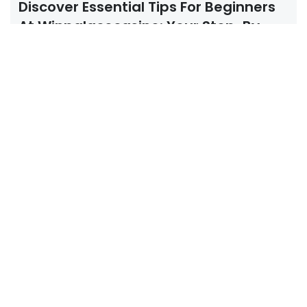
Discover Essential Tips For Beginners
At Winpalacecasino: Your Step-By-
Step Guide
Discover essential tips for beginners at Winpalacecasino:
Your step-by-step guide Welcome to the world of online
gaming at Winpalacecasino, where...
public
03/06/2026
Read more