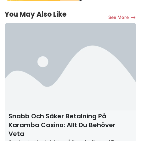
You May Also Like
See More
Snabb Och Säker Betalning På
Karamba Casino: Allt Du Behöver
Veta