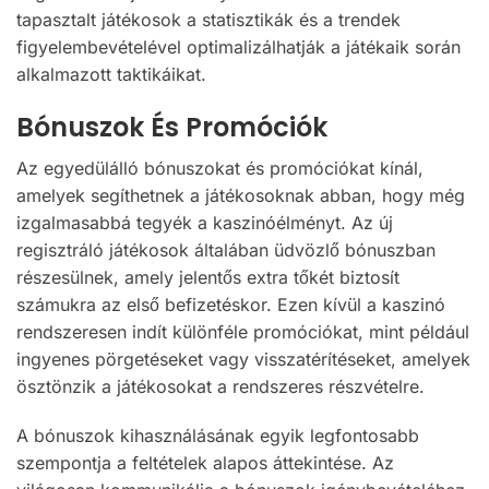
tapasztalt játékosok a statisztikák és a trendek
figyelembevételével optimalizálhatják a játékaik során
alkalmazott taktikáikat.
Bónuszok És Promóciók
Az egyedülálló bónuszokat és promóciókat kínál,
amelyek segíthetnek a játékosoknak abban, hogy még
izgalmasabbá tegyék a kaszinóélményt. Az új
regisztráló játékosok általában üdvözlő bónuszban
részesülnek, amely jelentős extra tőkét biztosít
számukra az első befizetéskor. Ezen kívül a kaszinó
rendszeresen indít különféle promóciókat, mint például
ingyenes pörgetéseket vagy visszatérítéseket, amelyek
ösztönzik a játékosokat a rendszeres részvételre.
A bónuszok kihasználásának egyik legfontosabb
szempontja a feltételek alapos áttekintése. Az