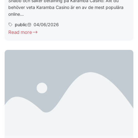
Snabb och säker betalning på Karamba Casino: Allt du
behöver veta Karamba Casino är en av de mest populära
online...
public
04/06/2026
Read more