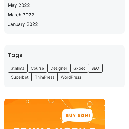
May 2022
March 2022
January 2022
Tags
athlima
Course
Designer
Gxbet
SEO
Superbet
ThimPress
WordPress