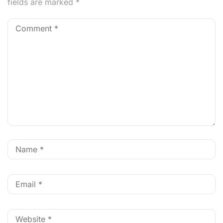
fields are marked
*