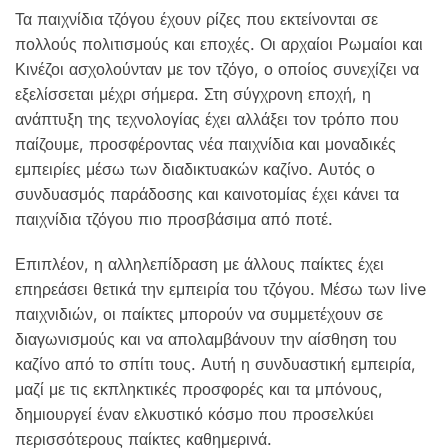
Τα παιχνίδια τζόγου έχουν ρίζες που εκτείνονται σε
πολλούς πολιτισμούς και εποχές. Οι αρχαίοι Ρωμαίοι και
Κινέζοι ασχολούνταν με τον τζόγο, ο οποίος συνεχίζει να
εξελίσσεται μέχρι σήμερα. Στη σύγχρονη εποχή, η
ανάπτυξη της τεχνολογίας έχει αλλάξει τον τρόπο που
παίζουμε, προσφέροντας νέα παιχνίδια και μοναδικές
εμπειρίες μέσω των διαδικτυακών καζίνο. Αυτός ο
συνδυασμός παράδοσης και καινοτομίας έχει κάνει τα
παιχνίδια τζόγου πιο προσβάσιμα από ποτέ.
Επιπλέον, η αλληλεπίδραση με άλλους παίκτες έχει
επηρεάσει θετικά την εμπειρία του τζόγου. Μέσω των live
παιχνιδιών, οι παίκτες μπορούν να συμμετέχουν σε
διαγωνισμούς και να απολαμβάνουν την αίσθηση του
καζίνο από το σπίτι τους. Αυτή η συνδυαστική εμπειρία,
μαζί με τις εκπληκτικές προσφορές και τα μπόνους,
δημιουργεί έναν ελκυστικό κόσμο που προσελκύει
περισσότερους παίκτες καθημερινά.