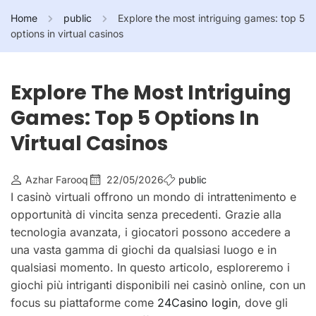
Home
public
Explore the most intriguing games: top 5
options in virtual casinos
Explore The Most Intriguing
Games: Top 5 Options In
Virtual Casinos
Azhar Farooq
22/05/2026
public
I casinò virtuali offrono un mondo di intrattenimento e
opportunità di vincita senza precedenti. Grazie alla
tecnologia avanzata, i giocatori possono accedere a
una vasta gamma di giochi da qualsiasi luogo e in
qualsiasi momento. In questo articolo, esploreremo i
giochi più intriganti disponibili nei casinò online, con un
focus su piattaforme come
24Casino login
, dove gli