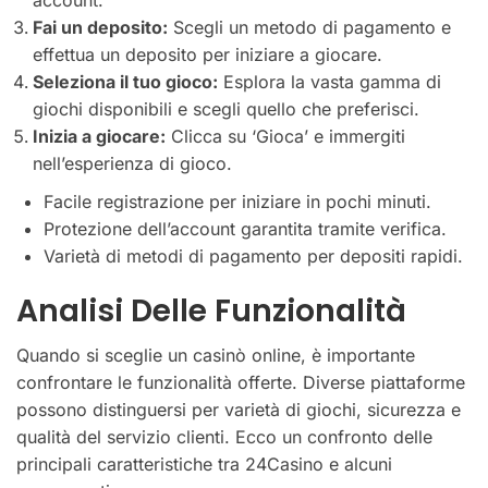
account.
Fai un deposito:
Scegli un metodo di pagamento e
effettua un deposito per iniziare a giocare.
Seleziona il tuo gioco:
Esplora la vasta gamma di
giochi disponibili e scegli quello che preferisci.
Inizia a giocare:
Clicca su ‘Gioca’ e immergiti
nell’esperienza di gioco.
Facile registrazione per iniziare in pochi minuti.
Protezione dell’account garantita tramite verifica.
Varietà di metodi di pagamento per depositi rapidi.
Analisi Delle Funzionalità
Quando si sceglie un casinò online, è importante
confrontare le funzionalità offerte. Diverse piattaforme
possono distinguersi per varietà di giochi, sicurezza e
qualità del servizio clienti. Ecco un confronto delle
principali caratteristiche tra 24Casino e alcuni