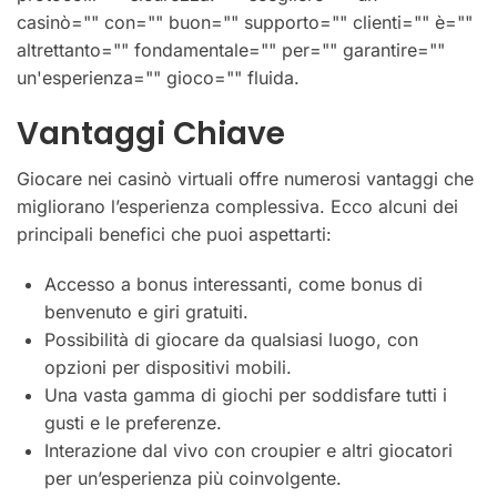
casinò="" con="" buon="" supporto="" clienti="" è=""
altrettanto="" fondamentale="" per="" garantire=""
un'esperienza="" gioco="" fluida.
Vantaggi Chiave
Giocare nei casinò virtuali offre numerosi vantaggi che
migliorano l’esperienza complessiva. Ecco alcuni dei
principali benefici che puoi aspettarti:
Accesso a bonus interessanti, come bonus di
benvenuto e giri gratuiti.
Possibilità di giocare da qualsiasi luogo, con
opzioni per dispositivi mobili.
Una vasta gamma di giochi per soddisfare tutti i
gusti e le preferenze.
Interazione dal vivo con croupier e altri giocatori
per un’esperienza più coinvolgente.