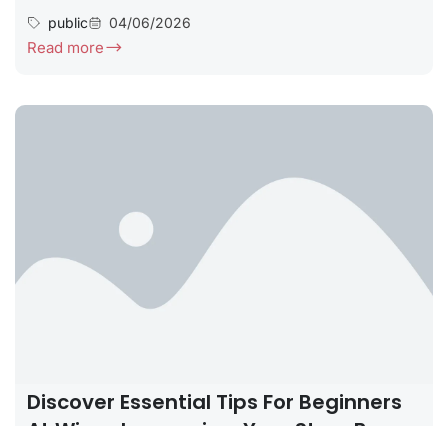
public
04/06/2026
Read more
Discover Essential Tips For Beginners
At Winpalacecasino: Your Step-By-