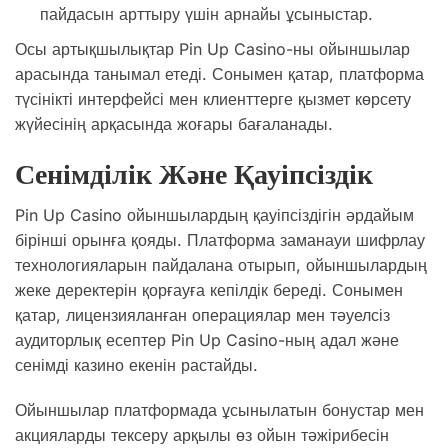
пайдасын арттыру үшін арнайы ұсыныстар.
Осы артықшылықтар Pin Up Casino-ны ойыншылар
арасында танымал етеді. Сонымен қатар, платформа
түсінікті интерфейсі мен клиенттерге қызмет көрсету
жүйесінің арқасында жоғары бағаланады.
Сенімділік Және Қауіпсіздік
Pin Up Casino ойыншылардың қауіпсіздігін әрдайым
бірінші орынға қояды. Платформа заманауи шифрлау
технологияларын пайдалана отырып, ойыншылардың
жеке деректерін қорғауға кепілдік береді. Сонымен
қатар, лицензияланған операциялар мен тәуелсіз
аудиторлық есептер Pin Up Casino-ның адал және
сенімді казино екенін растайды.
Ойыншылар платформада ұсынылатын бонустар мен
акцияларды тексеру арқылы өз ойын тәжірибесін