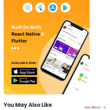
You May Also Like
See More