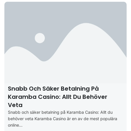
Snabb Och Säker Betalning På
Karamba Casino: Allt Du Behöver
Veta
Snabb och säker betalning på Karamba Casino: Allt du
behöver veta Karamba Casino är en av de mest populära
online...