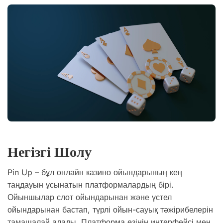
Негізгі Шолу
Pin Up – бұл онлайн казино ойындарының кең
таңдауын ұсынатын платформалардың бірі.
Ойыншылар слот ойындарынан және үстел
ойындарынан бастап, түрлі ойын-сауық тәжірибелерін
тамашалай алады. Платформа өзінің интерфейсі мен