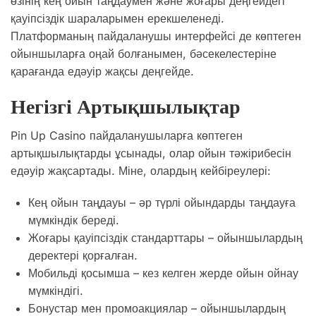
өзінің кең ойын таңдаумен және жоғары деңгейдегі
қауіпсіздік шараларымен ерекшеленеді.
Платформаның пайдаланушы интерфейсі де көптеген
ойыншыларға оңай болғанымен, бәсекелестеріне
қарағанда едәуір жақсы деңгейде.
Негізгі Артықшылықтар
Pin Up Casino пайдаланушыларға көптеген
артықшылықтарды ұсынады, олар ойын тәжірибесін
едәуір жақсартады. Міне, олардың кейбіреулері:
Кең ойын таңдауы – әр түрлі ойындарды таңдауға
мүмкіндік береді.
Жоғары қауіпсіздік стандарттары – ойыншылардың
деректері қорғалған.
Мобильді қосымша – кез келген жерде ойын ойнау
мүмкіндігі.
Бонустар мен промоакциялар – ойыншылардың