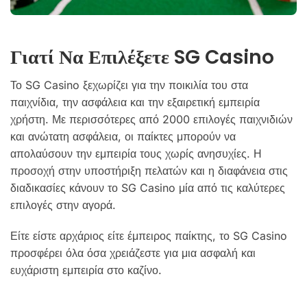
Γιατί Να Επιλέξετε SG Casino
Το SG Casino ξεχωρίζει για την ποικιλία του στα
παιχνίδια, την ασφάλεια και την εξαιρετική εμπειρία
χρήστη. Με περισσότερες από 2000 επιλογές παιχνιδιών
και ανώτατη ασφάλεια, οι παίκτες μπορούν να
απολαύσουν την εμπειρία τους χωρίς ανησυχίες. Η
προσοχή στην υποστήριξη πελατών και η διαφάνεια στις
διαδικασίες κάνουν το SG Casino μία από τις καλύτερες
επιλογές στην αγορά.
Είτε είστε αρχάριος είτε έμπειρος παίκτης, το SG Casino
προσφέρει όλα όσα χρειάζεστε για μια ασφαλή και
ευχάριστη εμπειρία στο καζίνο.