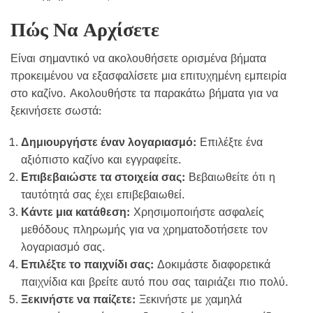
Πώς Να Αρχίσετε
Είναι σημαντικό να ακολουθήσετε ορισμένα βήματα
προκειμένου να εξασφαλίσετε μια επιτυχημένη εμπειρία
στο καζίνο. Ακολουθήστε τα παρακάτω βήματα για να
ξεκινήσετε σωστά:
Δημιουργήστε έναν λογαριασμό:
Επιλέξτε ένα
αξιόπιστο καζίνο και εγγραφείτε.
Επιβεβαιώστε τα στοιχεία σας:
Βεβαιωθείτε ότι η
ταυτότητά σας έχει επιβεβαιωθεί.
Κάντε μια κατάθεση:
Χρησιμοποιήστε ασφαλείς
μεθόδους πληρωμής για να χρηματοδοτήσετε τον
λογαριασμό σας.
Επιλέξτε το παιχνίδι σας:
Δοκιμάστε διαφορετικά
παιχνίδια και βρείτε αυτό που σας ταιριάζει πιο πολύ.
Ξεκινήστε να παίζετε:
Ξεκινήστε με χαμηλά