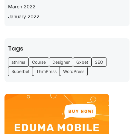
March 2022
January 2022
Tags
athlima
Course
Designer
Gxbet
SEO
Superbet
ThimPress
WordPress