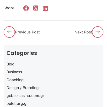
Share:
Previous Post
Next Post
Categories
Blog
Business
Coaching
Design / Branding
gxbet-casino.com.gr
petet.org.gr